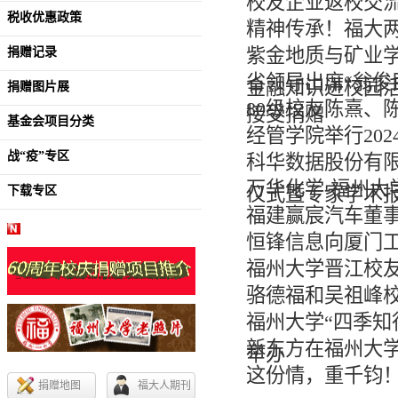
校友企业返校交
税收优惠政策
精神传承！福大两
紫金地质与矿业学
捐赠记录
省领导出席“翁俊
金融知识进校园
捐赠图片展
80级校友陈熹、
接受捐赠
基金会项目分类
经管学院举行20
战“疫”专区
科华数据股份有
万华化学-福州大
仪式暨专家学术
下载专区
福建赢宸汽车董
恒锋信息向厦门
福州大学晋江校友
骆德福和吴祖峰校友
福州大学“四季知
新东方在福州大学
举办
这份情，重千钧
捐赠地图
福大人期刊