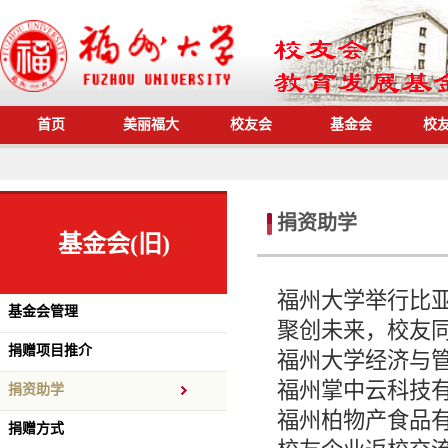
首页
美丽福大
校友会
基金会
校
捐资助学
基金会(旧)
福州大学举行比
基金会管理
聚创未来，校友同
捐赠项目推介
福州大学经济与
福州掌中云科技
捐资助学
福州柏物产食品
捐赠方式