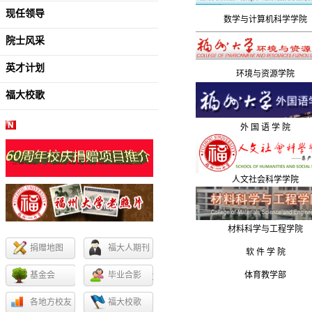
现任领导
数学与计算机科学学院
院士风采
英才计划
环境与资源学院
福大校歌
外 国 语 学 院
人文社会科学学院
材料科学与工程学院
捐赠地图
福大人期刊
软 件 学 院
基金会
毕业合影
体育教学部
各地方校友
福大校歌