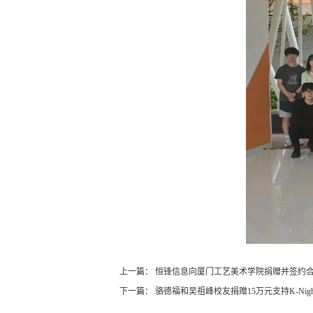
上一篇：
恒锋信息向厦门工艺美术学院捐赠并签约
下一篇：
骆德福和吴祖峰校友捐赠15万元支持K-Nig