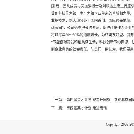
随 后，团队成员与吴道洪博士及刘顺达主席进行座
受到科技作为第一生产力给企业带来的革新和力量。
业炉技术，绝大部分处于国内首创、国际领先地位。
球家园”，公司始终把节约资源，保护环境作为企业的
将以每年30～50％的速度增长。为环境友好型、
“节能低碳铸就和谐美满生活，科技创新节约资源，
到企业肩负的社会责任。队员们一致认为，我们要肩
上一篇：
第四届英才计划 观看升国旗、参观北京园
下一篇：
第四届英才计划 走进南铝
Copyright 2