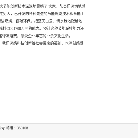
大节能创新技术深深地震撼了 大家，队员们深切地感
的投 入，已开发的各种先进的节能燃烧技术和节能工
清洁燃烧，低碳环保，把蓝天白云、清水绿地献给地
CO21700万吨的能力。预计这种
节能减排
能力还
了篮球友谊赛，感受企业丰富的业余文化生活。
员。我们深感科技创新给社会带来的福祉，也深刻感受
2号 邮编：350108