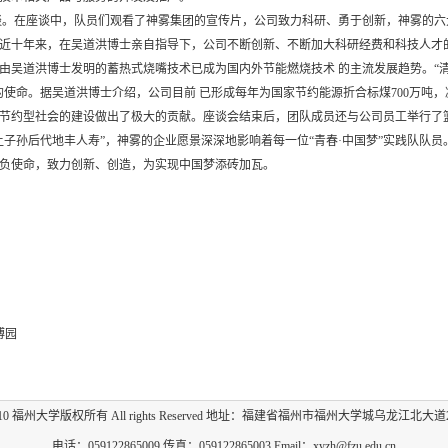
谈。在座谈中，队员们观看了神雾集团的宣传片，公司致力科研、勇于创新，神雾的六
近十年来，在吴道洪博士亲自指导下，公司不断创新、不断加大科研经费和科技人才
由吴道洪博士发明的蓄热式烧嘴技术已成为国内外节能燃烧技术 的主流发展趋势。“
使命。据吴道洪博士介绍，公司目前 已形成每年为国家节约能源折合标煤700万吨，减排
资源节约型社会的建设做出了极大的贡献。座谈会结束后，团队成员还与公司员工举行
让子孙后代地丰人寿”，神雾的企业愿景深深地影响着每一位“青春·中国梦”实践队队
负使命，致力创新、创造，为实现中国梦添砖加瓦。
博园
009-2010 福州大学版权所有 All rights Reserved 地址：福建省福州市福州大学城乌龙江北大道
电话：059122865009 传真：059122865003 Email：xyzh@fzu.edu.cn