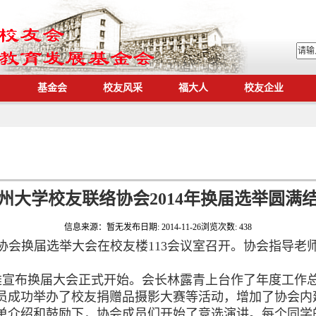
基金会
校友风采
福大人
校友企业
州大学校友联络协会2014年换届选举圆满
信息来源：
暂无
发布日期:
2014-11-26
浏览次数:
438
协会换届选举大会在校友楼113会议室召开。协会指导老
宣布换届大会正式开始。会长林露青上台作了年度工作
员成功举办了校友捐赠品摄影大赛等活动，增加了协会内
单介绍和鼓励下，协会成员们开始了竞选演讲。每个同学