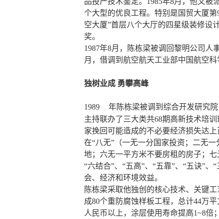
品投产技术鉴定。1985年8月，他又
个大型的优良工程。特别是国贸大厦第
空大厦”首层八个大厅的四星级装修设
奖。
1987年8月，陈栋梁被调回黎明公司
月，借调到航空航天工业部中国航空科
独树业成 勇攀高峰
1989
年陈栋梁被调到综合开发研究院
主持联办了三大类共68期高新技术培训
家挽回可能造成的不必要经济损失达上
在“八无”（一无一分国家投资；二无
地；六无一平方米不要房租的房子；七
“六结合”、“五高”、“五靠”、“五诀
会、经济和环境效益。
陈栋梁采取他独创的核心技术、关键工
成80个重防腐蚀样板工程，总计44万
人民币以上，涂层使用寿命提高1~8倍