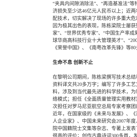
“夹具内间隙消除法”、“再造基准法”
济损失至少达46亿元人民币以上；近两
配技术，切实解决了现场的许多重大危
因为极其出色的表现，陈栋梁院士屡获殊荣
家”、“世界优秀专家”、“中国生产率成果
球华商高科技行业十大管理英才”、“2
《荣誉中国》、《南粤改革先锋》等8
生命不息 创新不止
在黎明公司期间，陈栋梁撰写技术总结和
资料译文共20多万字；编写了许多工
料，涉及到当代最先进的科学技术，为
络模式；担任《全面质量管理实用教材》
次担任对罗马尼亚航空总局专家考察团
近年，在国家级的《未来与发展》、《
人企业家》、中国未来研究会2007年
院中国籍院士文集等杂志、专著上发表了
很高的评价；创作古典诗词300多首，