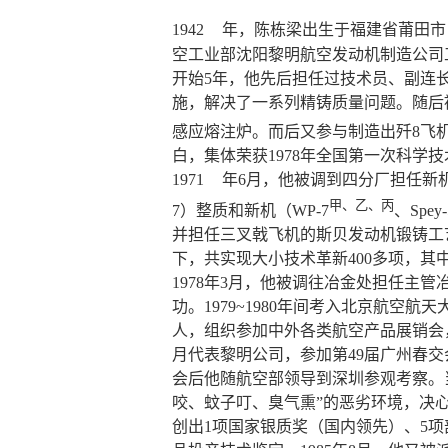
1942
年，陈栋梁出生于福建省莆田市，
空工业部沈阳黎明航空发动机制造公司工
开始5年，他先后担任过技术员、副连
施，解决了一系列精铸质量问题。随后
感应熔注炉。而后又参与制造出歼8飞机
白，集体荣获1978年全国第一次科学
1971
年6月，他被调到四分厂担任新机
甲、乙、丙
7）整质和新机（WP-7
、Spey
并担任三叉戟飞机的斯贝发动机锻铸工艺
下，共实现大小技术革新400多项，其中
1978年3月，他被调往冶金处担任主管
功。1979~1980年间考入北京航空
人，组织参加中外各类航空产品展销会，先
月代表黎明公司，参加第49届广州春
会后他随航空部领导到深圳参观考察。
咬、蚊子叮、臭气熏”的恶劣环境，决心
创出1项国家银质奖（国内领先）、5项