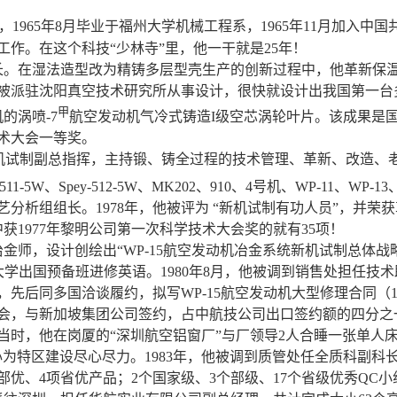
1965年8月毕业于福州大学机械工程系，1965年11月加入中
作。在这个科技“少林寺”里，他一干就是25年！
长。在湿法造型改为精铸多层型壳生产的创新过程中，他革新保
被派驻沈阳真空技术研究所从事设计，很快就设计出我国第一台
甲
的涡喷-7
航空发动机气冷式铸造I级空芯涡轮叶片。该成果是
技术大会一等奖。
试制副总指挥，主持锻、铸全过程的技术管理、革新、改造、老机（W
-511-5W、Spey-512-5W、MK202、910、4号机、WP-11、WP
分析组组长。1978年，他被评为 “新机试制有功人员”，并荣
获1977年黎明公司第一次科学技术大会奖的就有35项！
冶金师，设计创绘出“WP-15航空发动机冶金系统新机试制总体
航天大学出国预备班进修英语。1980年8月，他被调到销售处担任
后同多国洽谈履约，拟写WP-15航空发动机大型修理合同（120
交会，与新加坡集团公司签约，占中航技公司出口签约额的四分之
当时，他在岗厦的“深圳航空铝窗厂”与厂领导2人合睡一张单人床
为特区建设尽心尽力。1983年，他被调到质管处任全质科副科
部优、4项省优产品；2个国家级、3个部级、17个省级优秀QC小