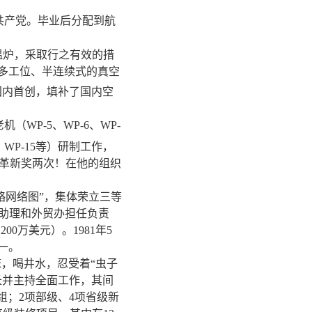
国共产党。毕业后分配到航
温炉，采取行之有效的措
多工位、半连续式的真空
国内首创，填补了国内空
P-5、WP-6、WP-
-13、WP-15等）研制工作，
获革新奖两次！在他的组织
战略网络图”，集体荣立三等
技术助理和外贸办担任负责
0万美元）。1981年5
一。
，喝井水，忍受着“虫子
长并主持全面工作，其间
组；2项部级、4项省级新