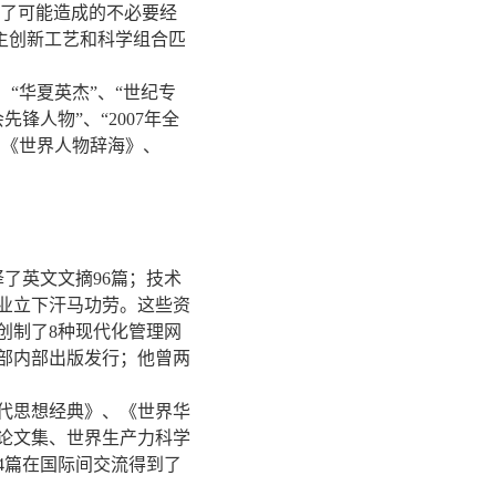
回了可能造成的不必要经
自主创新工艺和科学组合匹
“华夏英杰”、“世纪专
锋人物”、“2007年全
、《世界人物辞海》、
了英文文摘96篇；技术
业立下汗马功劳。这些资
创制了8种现代化管理网
空部内部出版发行；他曾两
代思想经典》、《世界华
》论文集、世界生产力科学
4篇在国际间交流得到了