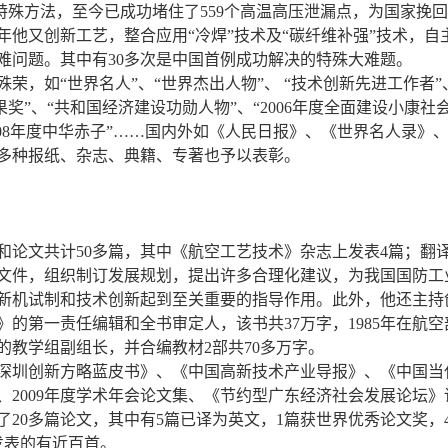
等特殊方法，至今已成功堵住了559个高温高压泄漏点，为国家挽
年他又创新工艺，整合应用“冷焊”技术及“碳纤维补强”技术，
难问题。其中有30多次是中国首例成功解决的特殊大难题。
，如“世界名人”、“世界杰出人物”、 “技术创新先进工作者”、
奖”、“共和国经济建设功勋人物”、“2006年度全面建设小康社会先
008年度中华赤子”……国内外如《人民日报》、《世界名人录》
0多种报纸、杂志、典籍、专著也予以表彰。
论文共计50多篇，其中《航空工艺技术》杂志上发表4篇；翻译
艺文件，组织制订发展规划，提出许多合理化建议，为我国国防工
新机试制和技术创新起到至关重要的指导作用。此外，他还主持
的第一责任编辑和全书审定人，该书共37万字，1985年在航
的教学组副组长，并合编教材2部共70多万字。
深圳创新方略蓝皮书》、《中国高新技术产业导报》、《中国当
度、2009年度学术年会论文集、《节约型广东经济社会发展论坛
20多篇论文，其中有5篇已译为英文，1篇获世界优秀论文奖，
发表的有近百首。