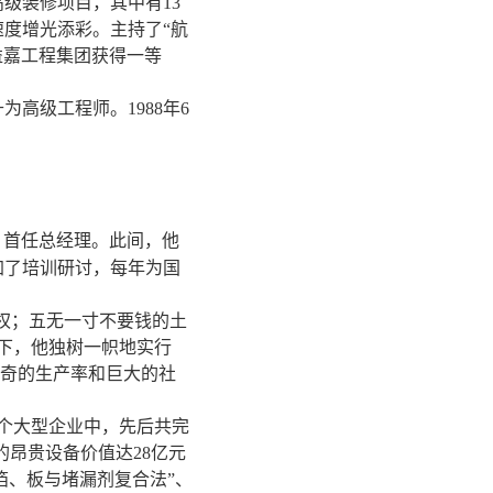
高级装修项目，其中有13
度增光添彩。主持了“航
益嘉工程集团获得一等
高级工程师。1988年6
，首任总经理。此间，他
参加了培训研讨，每年为国
权；五无一寸不要钱的土
下，他独树一帜地实行
出神奇的生产率和巨大的社
个大型企业中，先后共完
的昂贵设备价值达28亿元
箔、板与堵漏剂复合法”、