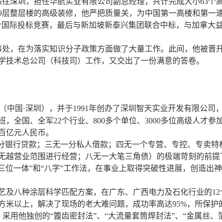
被派往深圳，担任华航实业有限公司副总经理，共计完成大小63个
9层整层楼的高级装修，他严把质量关，为中国第一高楼和第一速
计国际投标竞赛，最后与新加坡新泰兴集团联合中标，与加拿大
人事处，在为落实知识分子政策方面做了大量工作。此间，他被晋升为
学技术总公司（科技司）工作，又交出了一份满意的答卷。
（中国·深圳），并于1991年创办了深圳智天实业开发有限公司
班，全国、全军22个行业、800多个单位、3000多位高级人才
百亿元人民币。
一分银行贷款；三无一分私人借款；四无一个专营、专控、专卖特
无越营业范围进行经营；八无一大笔三角债）的极端苛刻的前提
”、“三位一体”和“八字”工作法，在事业上取得突破性进展，创造
艺及八种涂层科学匹配方案，在广东、广西电力及石化行业的12
平方米以上，解决了现场的老大难问题，成功率高达95%，所保护
；采用他独创的“篦齿密封法”、“大流量套筒焊封法”、“金属丝、