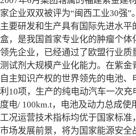
2007年6月集团辖属的福建紫金
家企业双双被评为“闽西工业30强
主要研发和生产具有国际先进水平
盒，是我国首家专业化的肿瘤个体
领先企业，已经通过了欧盟行业质量管
测试剂大规模产业化能力。在紫金
自主知识产权的世界领先的电池、
利10项，生产的纯电动汽车一次充
度电/ 100km.t，电池及动力总
工况运营技术指标均优于国家标准
市场发展前景，将为国家能源安全