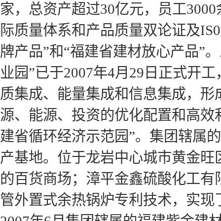
家，总资产超过30亿元，员工3000
际质量体系和产品质量双论证及IS0
牌产品”和“福建省建材放心产品”
业园”已于2007年4月29日正式
质集成、能量集成和信息集成，形
源、能源、投资的优化配置和高效
建省循环经济示范园”。集团辖属
产基地。位于龙岩中心城市黄金旺
的百货商场；漳平金鑫硫酸化工有
管外置式余热锅炉专利技术，实现